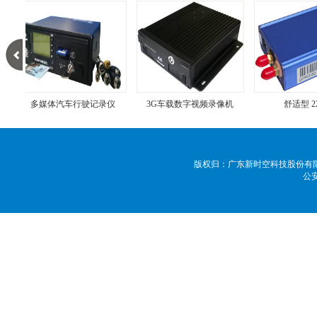
多媒体汽车行驶记录仪
3G车载数字视频录像机
舒适型 220
版权归：广东新时空科技股份有限公司 
公
端
便捷式GPS车载监控终端
GPS车载监控磁铁终端